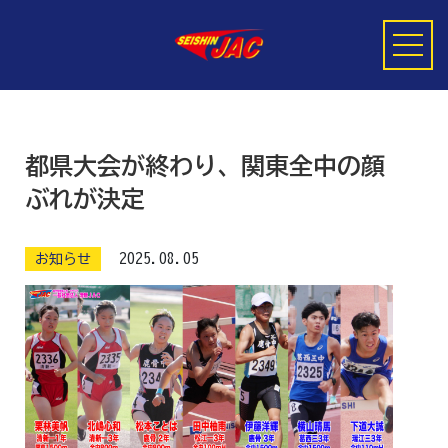
都県大会が終わり、関東全中の顔
HOME
クラス・料金
ぶれが決定
2025.08.05
お知らせ
清新JACについて
推薦
よくある質問
ブログを読んでみる